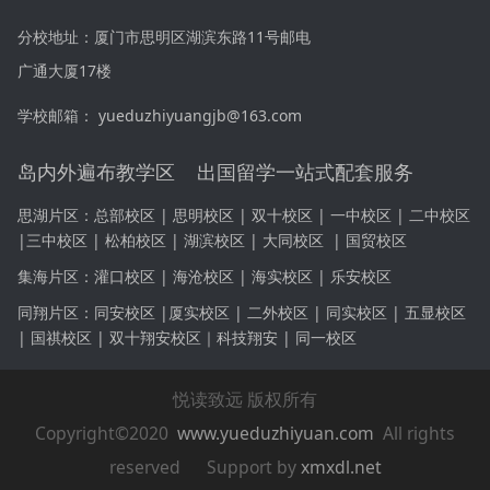
分校地址：厦门市思明区湖滨东路11号邮电
广通大厦17楼
学校邮箱： yueduzhiyuangjb@163.com
岛内外遍布教学区 出国留学一站式配套服务
思湖片区：
总部校区 | 思明校区 | 双十校区 |
一中校区
|
二中校区
|
三中校区
|
松柏校区 | 湖滨校区 | 大同校区
|
国贸校区
集海片区：
灌口校区 | 海沧校区 | 海实校区 | 乐安校区
同翔片区：同安
校区 |
厦实校区 | 二外校区 | 同实校区 | 五显校区
| 国祺校区 | 双十
翔安
校区｜科技
翔安
| 同一校区
悦读致远 版权所有
Copyright©2020
www.yueduzhiyuan.com
All rights
reserved Support by
xmxdl.net