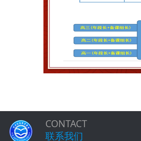
CONTACT
联系我们