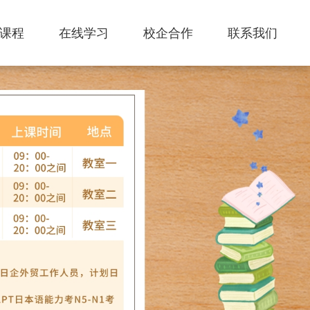
课程
在线学习
校企合作
联系我们