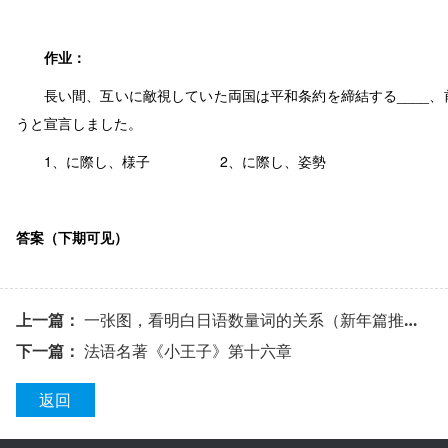
作业：
長い間、互いに敵視していた両国は平和条約を締結する____、前
うと宣言しました。
1、に際し、様子 2、に際し、姿勢
答案（下期可见）
上一篇：
一张图，看明白日语数量词的关系（新年篇推荐收藏）
下一篇：
法语名著《小王子》第十六章
返回