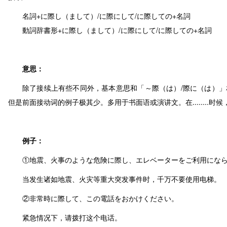
名詞+に際し（まして）/に際にして/に際しての+名詞
動詞辞書形+に際し（まして）/に際にして/に際しての+名詞
意思：
除了接续上有些不同外，基本意思和「～際（は）/際に（は）」
但是前面接动词的例子极其少。多用于书面语或演讲文。在........时候，借....
例子：
①地震、火事のような危険に際し、エレベーターをご利用になら
当发生诸如地震、火灾等重大突发事件时，千万不要使用电梯。
②非常時に際して、この電話をおかけください。
紧急情况下，请拨打这个电话。