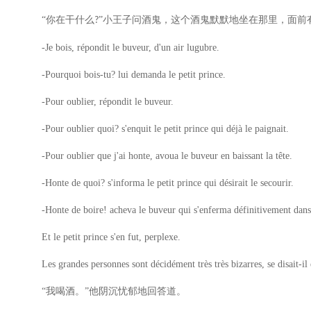
“你在干什么
”小王子问酒鬼，这个酒鬼默默地坐在那里，面前
?
-Je bois, répondit le buveur, d'un air lugubre.
-Pourquoi bois-tu? lui demanda le petit prince.
-Pour oublier, répondit le buveur.
-Pour oublier quoi? s'enquit le petit prince qui déjà le paignait.
-Pour oublier que j'ai honte, avoua le buveur en baissant la tête.
-Honte de quoi? s'informa le petit prince qui désirait le secourir.
-Honte de boire! acheva le buveur qui s'enferma définitivement dans l
Et le petit prince s'en fut, perplexe.
Les grandes personnes sont décidément très très bizarres, se disait-il
“我喝酒。”他阴沉忧郁地回答道。