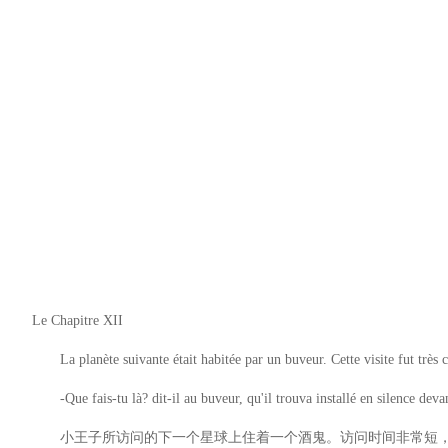
Le Chapitre XII
La planète suivante était habitée par un buveur. Cette visite fut très co
-Que fais-tu là? dit-il au buveur, qu'il trouva installé en silence devant
小王子所访问的下一个星球上住着一个酒鬼。访问时间非常短，