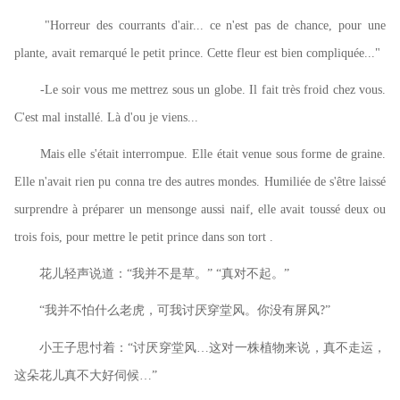
"Horreur des courrants d'air... ce n'est pas de chance, pour une
plante, avait remarqué le petit prince. Cette fleur est bien compliquée..."
-Le soir vous me mettrez sous un globe. Il fait très froid chez vous.
C'est mal installé. Là d'ou je viens...
Mais elle s'était interrompue. Elle était venue sous forme de graine.
Elle n'avait rien pu conna tre des autres mondes. Humiliée de s'être laissé
surprendre à préparer un mensonge aussi naif, elle avait toussé deux ou
trois fois, pour mettre le petit prince dans son tort .
花儿轻声说道：
“我并不是草。” “真对不起。”
“我并不怕什么老虎，可我讨厌穿堂风。你没有屏风
”
?
小王子思忖着：
“讨厌穿堂风…这对一株植物来说，真不走运，
这朵花儿真不大好伺候…”