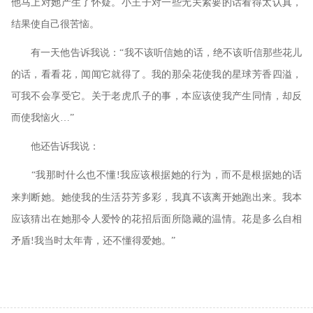
他马上对她产生了怀疑。小王子对一些无关紧要的话看得太认真，
结果使自己很苦恼。
有一天他告诉我说：
“我不该听信她的话，绝不该听信那些花儿
的话，看看花，闻闻它就得了。我的那朵花使我的星球芳香四溢，
可我不会享受它。关于老虎爪子的事，本应该使我产生同情，却反
而使我恼火…”
他还告诉我说：
“我那时什么也不懂
我应该根据她的行为，而不是根据她的话
!
来判断她。她使我的生活芬芳多彩，我真不该离开她跑出来。我本
应该猜出在她那令人爱怜的花招后面所隐藏的温情。花是多么自相
矛盾
我当时太年青，还不懂得爱她。”
!