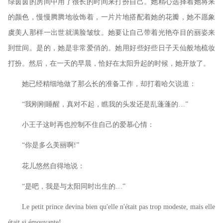
绿茵茵的房间中用了很长的时间来打扮自己。她精心选择着她将来
的颜色，慢慢腾腾地妆饰着，一片片地搭配着她的花瓣，她不愿象
虞美人那样一出世就满脸皱纹。她要让自己带着光艳夺目的丽姿来
到世间。是的，她是非常爱俏的。她用好些好些日子天仙般地梳妆
打扮。然后，在一天的早晨，恰好在太阳升起的时候，她开放了。
她已经精细地做了那么长的准备工作，却打着哈欠说道：
“我刚刚睡醒，真对不起，瞧我的头发还是乱蓬蓬的…”
小王子这时再也控制不住自己的爱慕心情：
“你是多么美丽啊
”
!
花儿悠然自得地说：
“是吧，我是与太阳同时出生的…”
Le petit prince devina bien qu'elle n'était pas trop modeste, mais elle
était si émouvante!