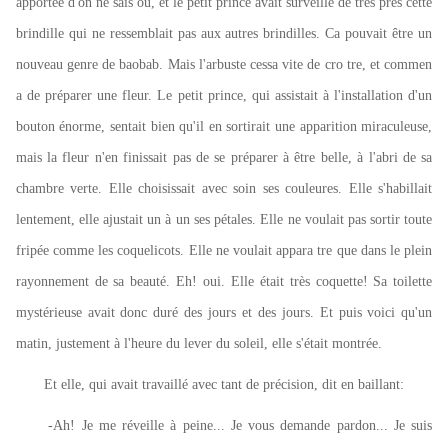
apportée d'on ne sais où, et le petit prince avait surveillé de très près cette
brindille qui ne ressemblait pas aux autres brindilles. Ca pouvait être un
nouveau genre de baobab. Mais l'arbuste cessa vite de cro tre, et commen
a de préparer une fleur. Le petit prince, qui assistait à l'installation d'un
bouton énorme, sentait bien qu'il en sortirait une apparition miraculeuse,
mais la fleur n'en finissait pas de se préparer à être belle, à l'abri de sa
chambre verte. Elle choisissait avec soin ses couleures. Elle s'habillait
lentement, elle ajustait un à un ses pétales. Elle ne voulait pas sortir toute
fripée comme les coquelicots. Elle ne voulait appara tre que dans le plein
rayonnement de sa beauté. Eh! oui. Elle était très coquette! Sa toilette
mystérieuse avait donc duré des jours et des jours. Et puis voici qu'un
matin, justement à l'heure du lever du soleil, elle s'était montrée.
Et elle, qui avait travaillé avec tant de précision, dit en baillant:
-Ah! Je me réveille à peine... Je vous demande pardon... Je suis