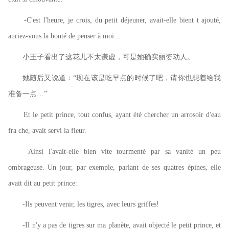
-C'est l'heure, je crois, du petit déjeuner, avait-elle bient t ajouté,
auriez-vous la bonté de penser à moi...
小王子看出了这花儿不太谦虚，可是她确实丽姿动人。
她随后又说道：
“现在该是吃早点的时候了吧，请你也想着给我
准备一点…”
Et le petit prince, tout confus, ayant été chercher un arrosoir d'eau
fra che, avait servi la fleur.
Ainsi l'avait-elle bien vite tourmenté par sa vanité un peu
ombrageuse. Un jour, par exemple, parlant de ses quatres épines, elle
avait dit au petit prince:
-Ils peuvent venir, les tigres, avec leurs griffes!
-Il n'y a pas de tigres sur ma planète, avait objecté le petit prince, et