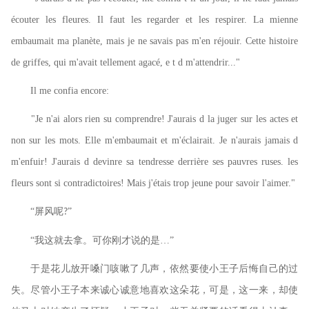
écouter les fleures. Il faut les regarder et les respirer. La mienne
embaumait ma planète, mais je ne savais pas m'en réjouir. Cette histoire
de griffes, qui m'avait tellement agacé, e t d m'attendrir..."
Il me confia encore:
"Je n'ai alors rien su comprendre! J'aurais d la juger sur les actes et
non sur les mots. Elle m'embaumait et m'éclairait. Je n'aurais jamais d
m'enfuir! J'aurais d devinre sa tendresse derrière ses pauvres ruses. les
fleurs sont si contradictoires! Mais j'étais trop jeune pour savoir l'aimer."
“屏风呢
”
?
“我这就去拿。可你刚才说的是…”
于是花儿放开嗓门咳嗽了几声，依然要使小王子后悔自己的过
失。尽管小王子本来诚心诚意地喜欢这朵花，可是，这一来，却使