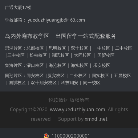
广通大厦17楼
学校邮箱： yueduzhiyuangjb@163.com
岛内外遍布教学区 出国留学一站式配套服务
思湖片区：
总部校区 | 思明校区 | 双十校区 |
一中校区
|
二中校区
|
三中校区
|
松柏校区 | 湖滨校区 | 大同校区
|
国贸校区
集海片区：
灌口校区 | 海沧校区 | 海实校区 | 乐安校区
同翔片区：同安
校区 |
厦实校区 | 二外校区 | 同实校区 | 五显校区
| 国祺校区 | 双十
翔安
校区｜科技
翔安
| 同一校区
悦读致远 版权所有
Copyright©2020
www.yueduzhiyuan.com
All rights
reserved Support by
xmxdl.net
11000002000001