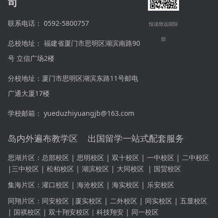
司
联系电话： 0592-5800757
悦读致远国际
部
总校地址： 福建省厦门市思明区湖滨南路90
号 立信广场2楼
分校地址：厦门市思明区湖滨东路11号邮电
广通大厦17楼
学校邮箱： yueduzhiyuangjb@163.com
岛内外遍布教学区 出国留学一站式配套服务
思湖片区：
总部校区 | 思明校区 | 双十校区 |
一中校区
|
二中校区
|
三中校区
|
松柏校区 | 湖滨校区 | 大同校区
|
国贸校区
集海片区：
灌口校区 | 海沧校区 | 海实校区 | 乐安校区
同翔片区：同安
校区 |
厦实校区 | 二外校区 | 同实校区 | 五显校区
| 国祺校区 | 双十
翔安
校区｜科技
翔安
| 同一校区