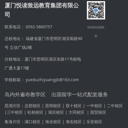
厦门悦读致远教育集团有限公
l
司
e
=
联系电话： 0592-5800757
悦读致远国际
"
部
总校地址： 福建省厦门市思明区湖滨南路90
m
号 立信广场2楼
a
r
分校地址：厦门市思明区湖滨东路11号邮电
g
广通大厦17楼
i
学校邮箱： yueduzhiyuangjb@163.com
n
岛内外遍布教学区 出国留学一站式配套服务
:
0
思湖片区：
总部校区 | 思明校区 | 双十校区 |
一中校区
|
二中校区
p
|
三中校区
|
松柏校区 | 湖滨校区 | 大同校区
|
国贸校区
x
集海片区：
灌口校区 | 海沧校区 | 海实校区 | 乐安校区