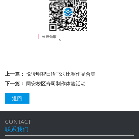
长按领取
<
s
e
c
上一篇：
悦读明智日语书法比赛作品合集
t
下一篇：
同安校区寿司制作体验活动
i
o
返回
n
s
CONTACT
t
联系我们
y