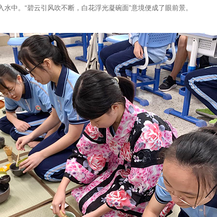
入水中。“碧云引风吹不断，白花浮光凝碗面”意境便成了眼前景。