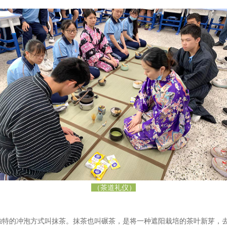
（茶道礼仪）
的冲泡方式叫抹茶。抹茶也叫碾茶，是将一种遮阳栽培的茶叶新芽，去