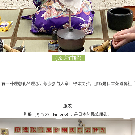
（茶道讲解）
一种理想化的理念让茶会参与人举止得体文雅。那就是日本茶道鼻祖千利休大
服装
和服（きもの，kimono) ，是日本的民族服饰。