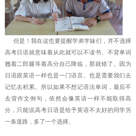
但是！
我在这也要提醒学弟学妹们，
并不
选择
高考日语就
意味着从此就可以不读书
、
不背单词
翘着二郎腿等着高分自己降临
，
那就错了。因为
日语跟英语一样也是一门语言。也是需要我们去
记忆去积累。所以如果不想记语法单词，最后不
去背作文例句，依然会像英语一样不能取得高
分，只能说高考日语是给予英语不太好
的
同学另
一条道路，
多了一个选择。