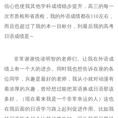
信心也使我其他学科成绩稳步提升，
高三的每一
次市质检
和
省质检
，
我的外语成绩都
在
110左右，
而且也超过了我的
本一
目标分
，到最后我的高考
日语成绩是～
非常谢谢悦读明智的老师们。让我在
外语成
绩
上有一个大的进步。同时我也想告诉在座的各
位同学，兴趣是最好的老师，我从小就对动漫
有
着
浓厚的兴趣，曾经想过能把英语换成日语那该
多好，
（现在看来我是一个非常幸运的人）
这也
在我后面的日语学习路上
起
到促进作用。比如我