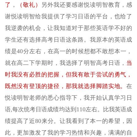
了
，
（敬礼）
另外我还要感谢悦读明智
教育
，
感
谢悦读明智给我提供了学习日语的
平台
，
也给了
我逆袭的机会，
让我知道对于那些英语学不好的
学生还有选择高考日语这条路。我原本的英语成
绩是
40分左右
，在高一的时候想都不敢想本一，
就在
高二下
学期
时，
我选择了明智高考日语，
当
时我没有必胜的把握，但我有敢于尝试的勇气，
既然没有登顶的捷径，那我就选择脚踏实地。
在
悦读明智老师的
悉心
指导下，我开始
认真
学习日
语
,
每次
统考
日语
成绩
均达到
1
1
0左右。比
我
英语成
绩
提高
了
近
80来分。让我看到了本一的希望，
因
此，更加激发了我的学习热情和兴趣，满满的自