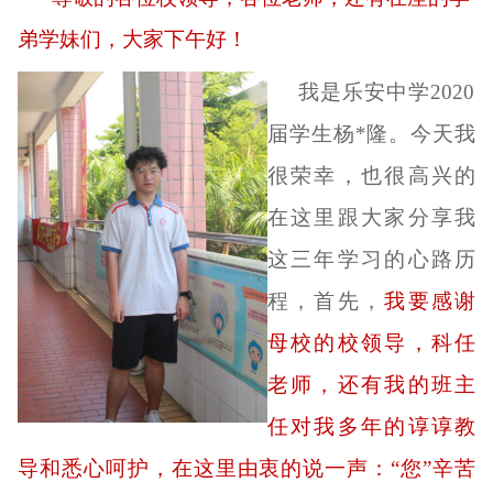
弟学妹们，大家下午好！
我是乐安中学
2020
届学生杨*隆。今天
我
很荣幸，也很高兴的
在这里跟大家分享我
这三年学习的心路历
程，首先，
我要感谢
母校
的校领导，科任
老师，还有我的班主
任对我
多年的
谆谆教
导和悉心呵护，在这里由衷的说一声：
“您”辛苦